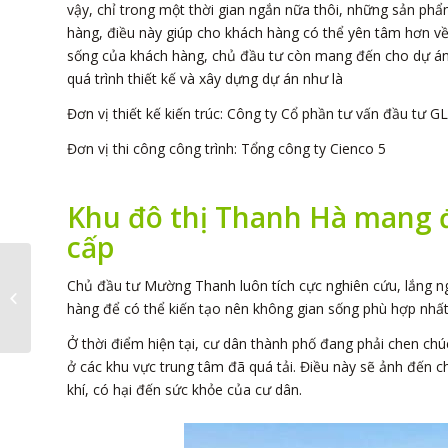
vậy, chỉ trong một thời gian ngắn nữa thôi, những sản phẩ
hàng, điều này giúp cho khách hàng có thể yên tâm hơn v
sống của khách hàng, chủ đầu tư còn mang đến cho dự án h
quá trình thiết kế và xây dựng dự án như là
Đơn vị thiết kế kiến trúc: Công ty Cổ phần tư vấn đầu tư 
Đơn vị thi công công trình: Tổng công ty Cienco 5
Khu đô thị Thanh Hà mang 
cấp
Thuê căn hộ để ở và
Chủ đầu tư Mường Thanh luôn tích cực nghiên cứu, lắng 
làm văn phòng với 10
hàng để có thể kiến tạo nên không gian sống phù hợp nhất
triệu đồng mỗi...
Ở thời điểm hiện tại, cư dân thành phố đang phải chen ch
ở các khu vực trung tâm đã quá tải. Điều này sẽ ảnh đến 
khí, có hại đến sức khỏe của cư dân.